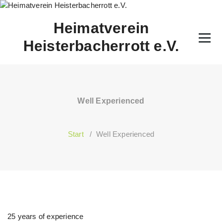
Zum
Inhalt
Heimatverein
springen
Heisterbacherrott e.V.
Well Experienced
Start
/
Well Experienced
25 years of experience