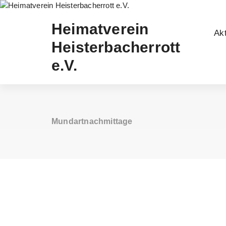
Zum
Inhalt
Heimatverein
springen
Akt
Heisterbacherrott
e.V.
Mundartnachmittage