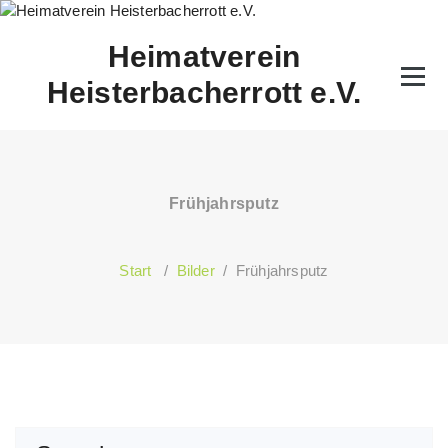
Zum
Inhalt
Heimatverein
springen
Heisterbacherrott e.V.
Frühjahrsputz
Start
/
Bilder
/
Frühjahrsputz