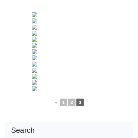
◄
1
2
3
Search