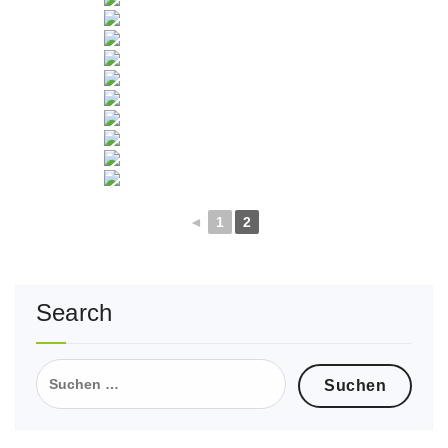
◄
1
2
Search
Suche
nach: